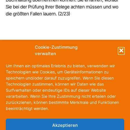
Sie bei der Prüfung Ihrer Belege achten müssen und wo
die größten Fallen lauern. (2/23)
Cookie-Zustimmung
verwalten
Um Ihnen ein optimales Erlebnis zu bieten, verwenden wir
Technologien wie Cookies, um Geräteinformationen zu
speichern und/oder darauf zuzugreifen. Wenn Sie diesen
Technologien zustimmen, können wir Daten wie das
Surfverhalten oder eindeutige IDs auf dieser Website
verarbeiten. Wenn Sie Ihre Zustimmung nicht erteilen oder
zurückziehen, können bestimmte Merkmale und Funktionen
beeinträchtigt werden.
Datenschutzerklärung
Impressum
Cookie-Richtlinie (EU)
Akzeptieren
Telefon: 040 / 360 983 – 0